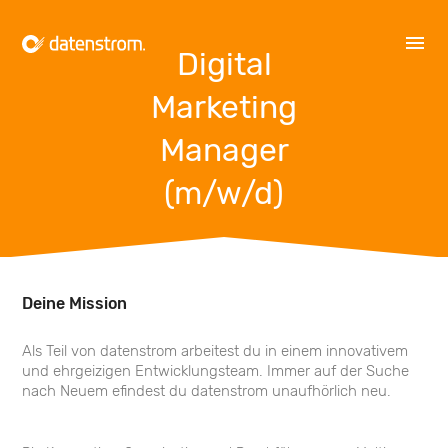
Digital
Marketing
Produkte
Manager
Mobile
ZE
App
Zeiterfassung
(m/w/d)
Über
BE
uns
Belegerfassung
Partner
FB
Deine Mission
Fahrtenbuch
Kontakt
Als Teil von datenstrom arbeitest du in einem innovativem
AG
und ehrgeizigen Entwicklungs­team. Immer auf der Suche
Angebote
Support
nach Neuem efindest du datenstrom unaufhörlich neu.
TS
Ticketsystem