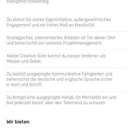
Exposition
zwingend notwendig.
BE
Du stehst für starke Eigeninitiative, außergewöhnliches
Bem
Engagement und ein hohes Maß an Kreativität.
AI
Strategisches, zielorientiertes Arbeiten ist Teil deiner DNA
Künstl.
und beherrschst ein sicheres Projektmanagement.
Intelligenz
Adobe Creative Suite kannst du besser bedienen als
Messer und Gabel.
Du besitzt ausgeprägte kommunikative Fähigkeiten und
beherrschst die deutsche und englische Sprache sicher
in Wort und Schrift.
Du bringst eine ausgeprägte Hands-On Mentalität ein und
bist jederzeit bereit, über den Tellerrand zu schauen.
Wir bieten