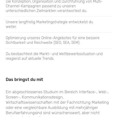
Die Konzeption, Organisation und Durchführung von Multi-
Channel-Kampagnen passend zu unseren
EP
unterschiedlichen Zielmärkten verantwortest du.
Einsatzplanung
Unsere langfristig Marketingstrategie entwickelst du
weiter.
AB
Abwesenheiten
Optimierung unseres Online-Angebotes für eine bessere
Sichtbarkeit und Reichweite (SEO, SEA, SEM).
FG
Formulargenerator
Du beobachtest die Markt- und Wettbewerbssituation und
reagierst auf aktuelle Trends.
DA
Dateiablage
RE
Das bringst du mit
Rechnungen
Ein abgeschlossenes Studium im Bereich Interface-, Web-,
MS
Screen-, Kommunikationsdesign,
Messenger
Wirtschaftswissenschaften mit der Fachrichtung Marketing
oder eine vergleichbare Ausbildung mit mehrjähriger
Berufserfahrungsind sind wünschenswert, aber nicht
EX